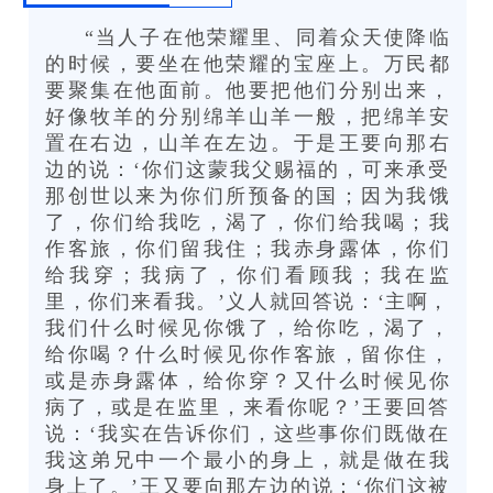
“当人子在他荣耀里、同着众天使降临
的时候，要坐在他荣耀的宝座上。万民都
要聚集在他面前。他要把他们分别出来，
好像牧羊的分别绵羊山羊一般，把绵羊安
置在右边，山羊在左边。于是王要向那右
边的说：‘你们这蒙我父赐福的，可来承受
那创世以来为你们所预备的国；因为我饿
了，你们给我吃，渴了，你们给我喝；我
作客旅，你们留我住；我赤身露体，你们
给我穿；我病了，你们看顾我；我在监
里，你们来看我。’义人就回答说：‘主啊，
我们什么时候见你饿了，给你吃，渴了，
给你喝？什么时候见你作客旅，留你住，
或是赤身露体，给你穿？又什么时候见你
病了，或是在监里，来看你呢？’王要回答
说：‘我实在告诉你们，这些事你们既做在
我这弟兄中一个最小的身上，就是做在我
身上了。’王又要向那左边的说：‘你们这被