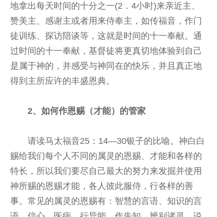
地拿出每天时间的十分之一(2．4小时)来亲近主、
赞美主、感谢主或者用来侍奉主，如传福音，作门
徒训练、探访陪谈等，这就是时间的十一奉献。通
过时间的十一奉献，基督徒将更真切地体验到自己
是属于神的，并感受与神同在的快乐，并且真正地
得到主所应许的丰盛恩典。
2、如何作恩赐（才能）的管家
请读马太福音25：14—30银子的比喻。神白白
赐给我们每个人不同的属灵的恩赐、才能和各样的
特长，所以我们要尽自己最大的努力来发掘并使用
神所赐的恩赐才能，各人彼此服侍，行各样的善
事。常见的属灵的恩赐有：智慧的言语、知识的言
语、信心、医病、行异能、作先知、辨别诸灵、说